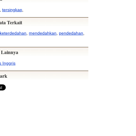
,
tersingkap
,
ata Terkait
keterdedahan
,
mendedahkan
,
pendedahan
,
 Lainnya
 Inggris
ark