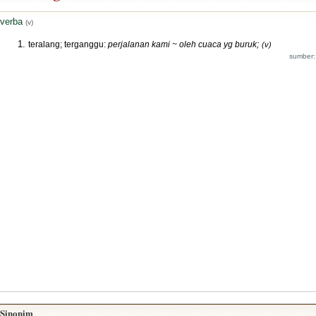
verba
(v)
teralang; terganggu:
perjalanan kami ~ oleh cuaca yg buruk;
(v)
sumber:
Sinonim