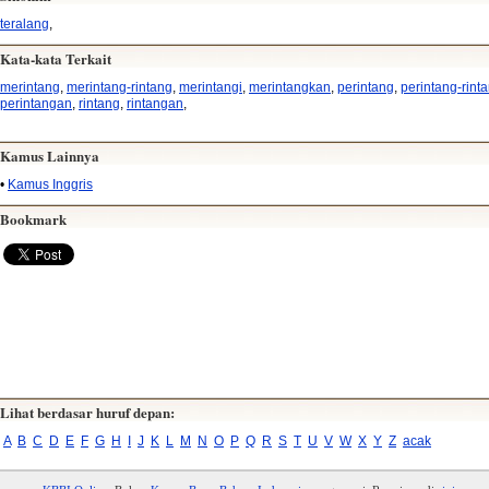
teralang
,
Kata-kata Terkait
merintang
,
merintang-rintang
,
merintangi
,
merintangkan
,
perintang
,
perintang-rint
perintangan
,
rintang
,
rintangan
,
Kamus Lainnya
•
Kamus Inggris
Bookmark
Lihat berdasar huruf depan:
A
B
C
D
E
F
G
H
I
J
K
L
M
N
O
P
Q
R
S
T
U
V
W
X
Y
Z
acak