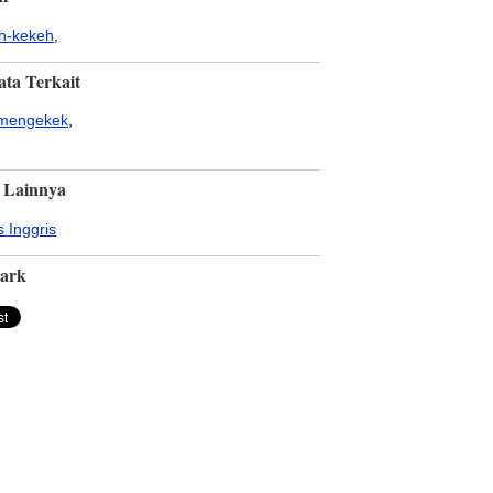
h-kekeh
,
ata Terkait
mengekek
,
 Lainnya
 Inggris
ark