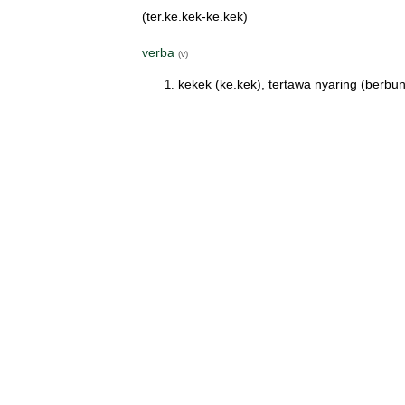
(ter.ke.kek-ke.kek)
verba
(v)
kekek (ke.kek), tertawa nyaring (berbun