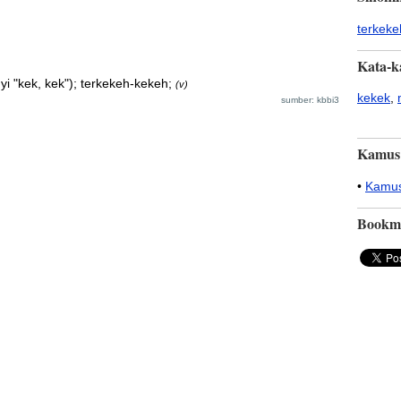
terkeke
Kata-k
yi "kek, kek"); terkekeh-kekeh;
(v)
kekek
,
sumber: kbbi3
Kamus
•
Kamus
Bookm