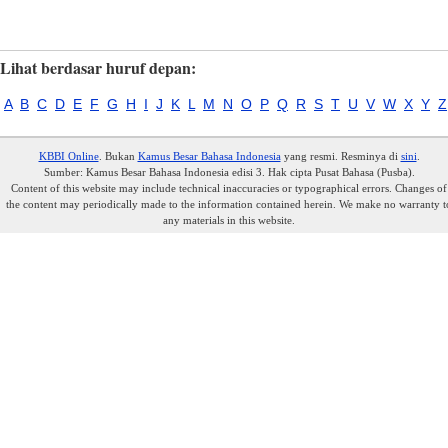
Lihat berdasar huruf depan:
A
B
C
D
E
F
G
H
I
J
K
L
M
N
O
P
Q
R
S
T
U
V
W
X
Y
Z
KBBI Online
. Bukan
Kamus Besar Bahasa Indonesia
yang resmi. Resminya di
sini
.
Sumber: Kamus Besar Bahasa Indonesia edisi 3. Hak cipta Pusat Bahasa (Pusba).
Content of this website may include technical inaccuracies or typographical errors. Changes of
the content may periodically made to the information contained herein. We make no warranty t
any materials in this website.