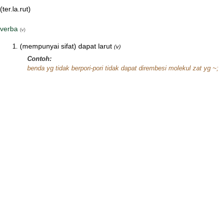
(ter.la.rut)
verba
(v)
(mempunyai sifat) dapat larut
(v)
Contoh:
benda yg tidak berpori-pori tidak dapat dirembesi molekul zat yg ~;