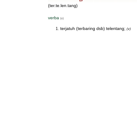
(ter.te.len.tang)
verba
(v)
terjatuh (terbaring dsb) telentang;
(v)