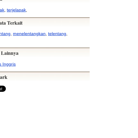
tak
,
terjelapak
,
ata Terkait
ntang
,
menelentangkan
,
telentang
,
 Lainnya
 Inggris
ark