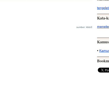
tergele
Kata-k
menele
sumber: kbbi3
Kamus
•
Kamus
Bookm