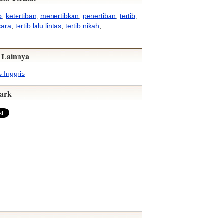
b
,
ketertiban
,
menertibkan
,
penertiban
,
tertib
,
cara
,
tertib lalu lintas
,
tertib nikah
,
 Lainnya
 Inggris
ark