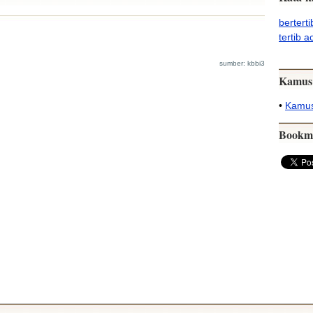
berterti
tertib a
sumber: kbbi3
Kamus
•
Kamus
Bookm