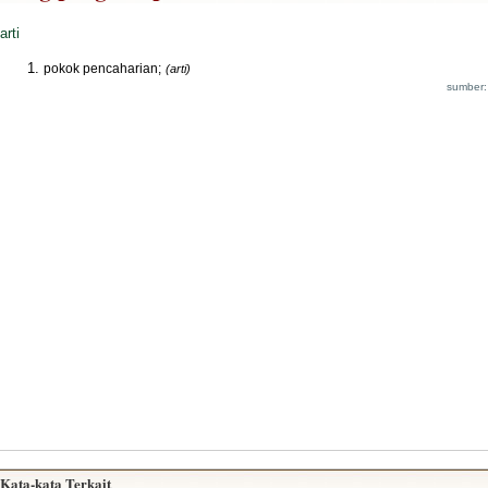
arti
pokok pencaharian;
(arti)
sumber:
Kata-kata Terkait