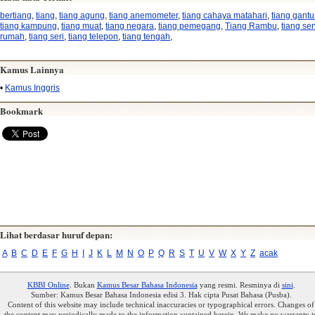
bertiang
,
tiang
,
tiang agung
,
tiang anemometer
,
tiang cahaya matahari
,
tiang gant
tiang kampung
,
tiang muat
,
tiang negara
,
tiang pemegang
,
Tiang Rambu
,
tiang se
rumah
,
tiang seri
,
tiang telepon
,
tiang tengah
,
Kamus Lainnya
•
Kamus Inggris
Bookmark
Lihat berdasar huruf depan:
A
B
C
D
E
F
G
H
I
J
K
L
M
N
O
P
Q
R
S
T
U
V
W
X
Y
Z
acak
KBBI Online
. Bukan
Kamus Besar Bahasa Indonesia
yang resmi. Resminya di
sini
.
Sumber: Kamus Besar Bahasa Indonesia edisi 3. Hak cipta Pusat Bahasa (Pusba).
Content of this website may include technical inaccuracies or typographical errors. Changes of
the content may periodically made to the information contained herein. We make no warranty t