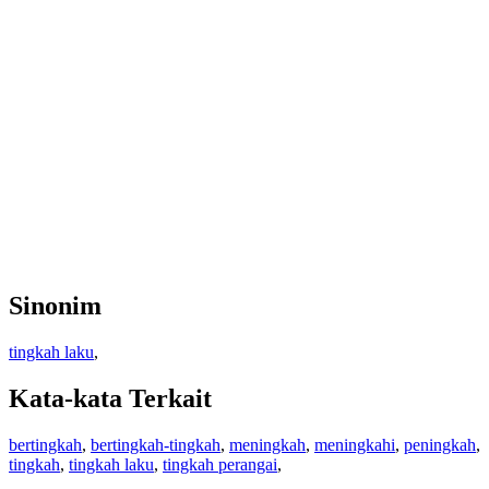
Sinonim
tingkah laku
,
Kata-kata Terkait
bertingkah
,
bertingkah-tingkah
,
meningkah
,
meningkahi
,
peningkah
,
tingkah
,
tingkah laku
,
tingkah perangai
,