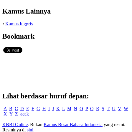
Kamus Lainnya
•
Kamus Inggris
Bookmark
Lihat berdasar huruf depan:
A
B
C
D
E
F
G
H
I
J
K
L
M
N
O
P
Q
R
S
T
U
V
W
X
Y
Z
acak
KBBI Online
. Bukan
Kamus Besar Bahasa Indonesia
yang resmi.
Resminya di
sini
.