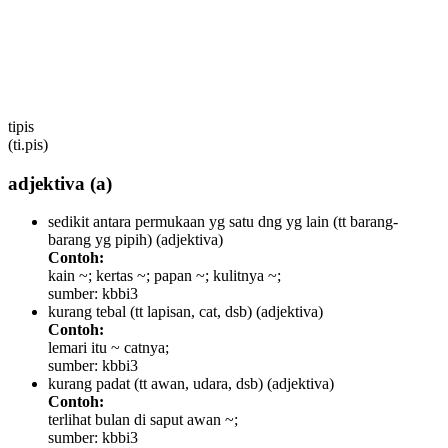
tipis
(ti.pis)
adjektiva
(a)
sedikit antara permukaan yg satu dng yg lain (tt barang-
barang yg pipih)
(adjektiva)
Contoh:
kain ~; kertas ~; papan ~; kulitnya ~;
sumber: kbbi3
kurang tebal (tt lapisan, cat, dsb)
(adjektiva)
Contoh:
lemari itu ~ catnya;
sumber: kbbi3
kurang padat (tt awan, udara, dsb)
(adjektiva)
Contoh:
terlihat bulan di saput awan ~;
sumber: kbbi3