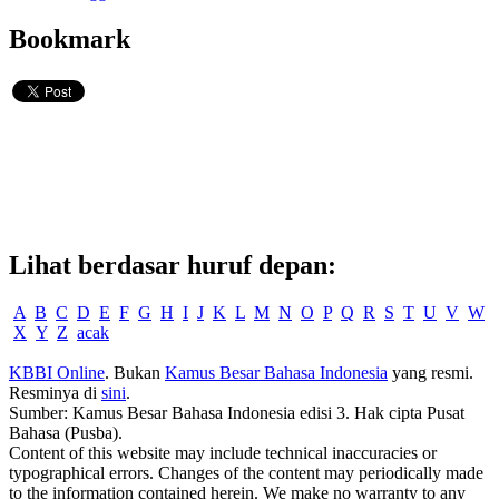
Bookmark
Lihat berdasar huruf depan:
A
B
C
D
E
F
G
H
I
J
K
L
M
N
O
P
Q
R
S
T
U
V
W
X
Y
Z
acak
KBBI Online
. Bukan
Kamus Besar Bahasa Indonesia
yang resmi.
Resminya di
sini
.
Sumber: Kamus Besar Bahasa Indonesia edisi 3. Hak cipta Pusat
Bahasa (Pusba).
Content of this website may include technical inaccuracies or
typographical errors. Changes of the content may periodically made
to the information contained herein. We make no warranty to any