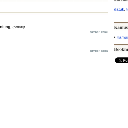
datuk
,
Kamus
enteng;
(nomina)
sumber: kbbi3
•
Kamus
Bookm
sumber: kbbi3