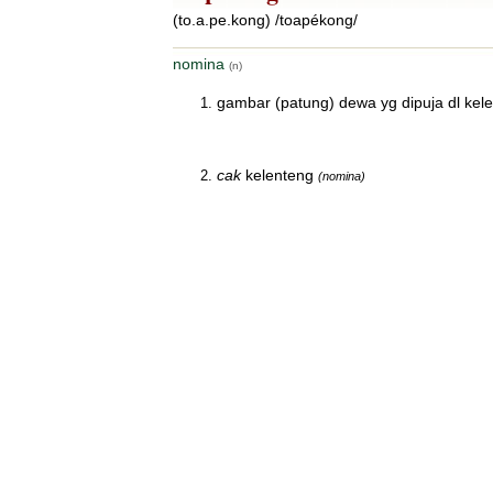
(to.a.pe.kong) /toapékong/
nomina
(n)
gambar (patung) dewa yg dipuja dl kel
cak
kelenteng
(nomina)