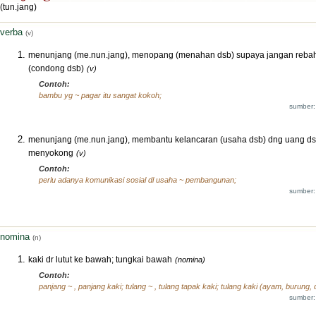
(tun.jang)
verba
(v)
menunjang (me.nun.jang), menopang (menahan dsb) supaya jangan reba
(condong dsb)
(v)
Contoh:
bambu yg ~ pagar itu sangat kokoh;
sumber:
menunjang (me.nun.jang), membantu kelancaran (usaha dsb) dng uang ds
menyokong
(v)
Contoh:
perlu adanya komunikasi sosial dl usaha ~ pembangunan;
sumber:
nomina
(n)
kaki dr lutut ke bawah; tungkai bawah
(nomina)
Contoh:
panjang ~ , panjang kaki; tulang ~ , tulang tapak kaki; tulang kaki (ayam, burung, 
sumber: