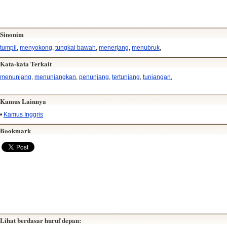
Sinonim
tumpil
,
menyokong
,
tungkai bawah
,
menerjang
,
menubruk
,
Kata-kata Terkait
menunjang
,
menunjangkan
,
penunjang
,
tertunjang
,
tunjangan
,
Kamus Lainnya
•
Kamus Inggris
Bookmark
Lihat berdasar huruf depan: