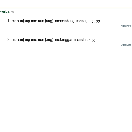
verba
(v)
menunjang (me.nun.jang), menendang; menerjang;
(v)
sumber:
menunjang (me.nun.jang), melanggar; menubruk
(v)
sumber: