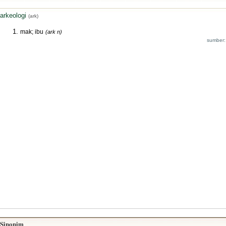
arkeologi
(ark)
mak; ibu
(ark n)
sumber:
Sinonim