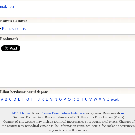
mak
,
ibu
,
Kamus Lainnya
•
Kamus Inggris
Bookmark
Lihat berdasar huruf depan:
A
B
C
D
E
F
G
H
I
J
K
L
M
N
O
P
Q
R
S
T
U
V
W
X
Y
Z
acak
KBBI Online
. Bukan
Kamus Besar Bahasa Indonesia
yang resmi. Resminya di
sini
.
Sumber: Kamus Besar Bahasa Indonesia edisi 3. Hak cipta Pusat Bahasa (Pusba).
Content of this website may include technical inaccuracies or typographical errors. Changes of
the content may periodically made to the information contained herein. We make no warranty t
any materials in this website.