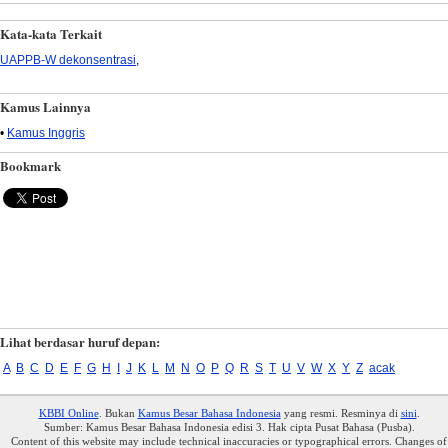
Kata-kata Terkait
UAPPB-W dekonsentrasi
,
Kamus Lainnya
•
Kamus Inggris
Bookmark
Lihat berdasar huruf depan:
A
B
C
D
E
F
G
H
I
J
K
L
M
N
O
P
Q
R
S
T
U
V
W
X
Y
Z
acak
KBBI Online
. Bukan
Kamus Besar Bahasa Indonesia
yang resmi. Resminya di
sini
.
Sumber: Kamus Besar Bahasa Indonesia edisi 3. Hak cipta Pusat Bahasa (Pusba).
Content of this website may include technical inaccuracies or typographical errors. Changes of