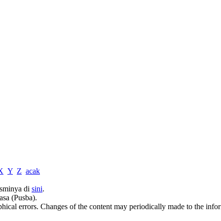
X
Y
Z
acak
sminya di
sini
.
asa (Pusba).
phical errors. Changes of the content may periodically made to the inf