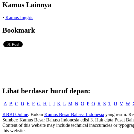
Kamus Lainnya
•
Kamus Inggris
Bookmark
Lihat berdasar huruf depan:
A
B
C
D
E
F
G
H
I
J
K
L
M
N
O
P
Q
R
S
T
U
V
W
KBBI Online
. Bukan
Kamus Besar Bahasa Indonesia
yang resmi. Re
Sumber: Kamus Besar Bahasa Indonesia edisi 3. Hak cipta Pusat Bah
Content of this website may include technical inaccuracies or typogra
this website.