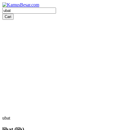
ubat
lihat
(lih)