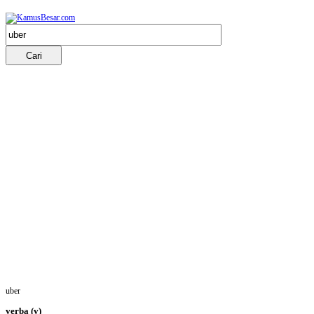
uber
verba
(v)