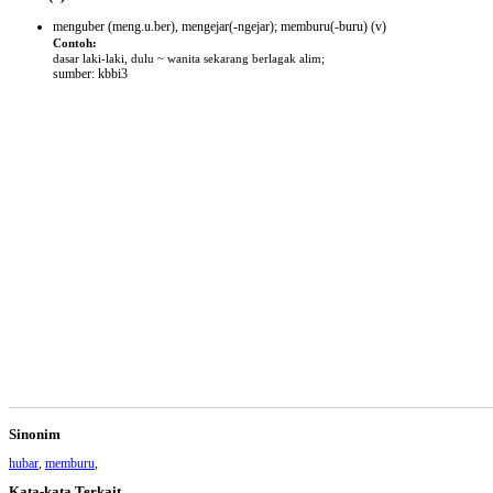
menguber (meng.u.ber), mengejar(-ngejar); memburu(-buru)
(v)
Contoh:
dasar laki-laki, dulu ~ wanita sekarang berlagak alim;
sumber: kbbi3
Sinonim
hubar
,
memburu
,
Kata-kata Terkait