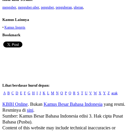
menguber
,
menguber-uber
,
penguber
,
penguberan
,
uberan
,
Kamus Lainnya
•
Kamus Inggris
Bookmark
Lihat berdasar huruf depan:
A
B
C
D
E
F
G
H
I
J
K
L
M
N
O
P
Q
R
S
T
U
V
W
X
Y
Z
acak
KBBI Online
. Bukan
Kamus Besar Bahasa Indonesia
yang resmi.
Resminya di
sini
.
Sumber: Kamus Besar Bahasa Indonesia edisi 3. Hak cipta Pusat
Bahasa (Pusba).
Content of this website may include technical inaccuracies or