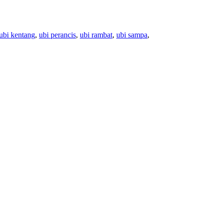
ubi kentang
,
ubi perancis
,
ubi rambat
,
ubi sampa
,