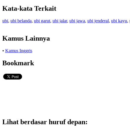
Kata-kata Terkait
ubi
,
ubi belanda
,
ubi garut
,
ubi jalar
,
ubi jawa
,
ubi jenderal
,
ubi kayu
,
Kamus Lainnya
•
Kamus Inggris
Bookmark
Lihat berdasar huruf depan: