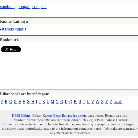
sombong
,
pongah
,
congkak
,
Kamus Lainnya
•
Kamus Inggris
Bookmark
Lihat berdasar huruf depan:
A
B
C
D
E
F
G
H
I
J
K
L
M
N
O
P
Q
R
S
T
U
V
W
X
Y
Z
acak
KBBI Online
. Bukan
Kamus Besar Bahasa Indonesia
yang resmi. Resminya di
sini
.
Sumber: Kamus Besar Bahasa Indonesia edisi 3. Hak cipta Pusat Bahasa (Pusba).
Content of this website may include technical inaccuracies or typographical errors. Changes of
the content may periodically made to the information contained herein. We make no warranty t
any materials in this website.