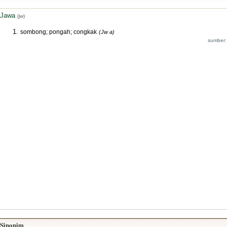
Jawa
(jw)
sombong; pongah; congkak
(Jw a)
sumber:
Sinonim