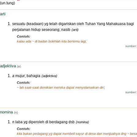
(un.tung)
arti
sesuatu (keadaan) yg telah digariskan oleh Tuhan Yang Mahakuasa bagi
perjalanan hidup seseorang; nasib
(arti)
Contoh:
kalau ada ~ di badan bolehlah kita bertemu lagi;
sumber:
adjektiva
(a)
a
mujur; bahagia
(adjektiva)
Contoh:
~ lah saat-saat demikian mereka dapat menyelamatkan diri;
sumber:
nomina
(n)
n
laba yg diperoleh dl berdagang dsb
(nomina)
Contoh:
kita bukan pedagang yg dapat membeli sayur di desa dan menjualnya dng ~ besa