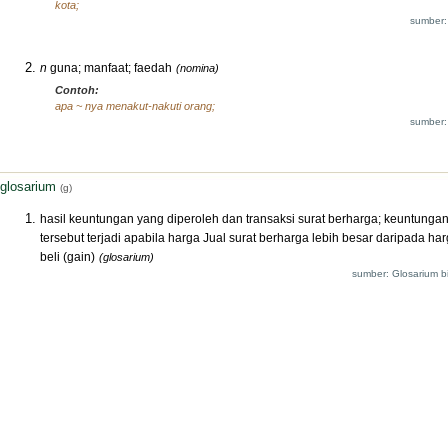
kota;
sumber:
n
guna; manfaat; faedah
(nomina)
Contoh:
apa ~ nya menakut-nakuti orang;
sumber:
glosarium
(g)
hasil keuntungan yang diperoleh dan transaksi surat berharga; keuntunga
tersebut terjadi apabila harga Jual surat berharga lebih besar daripada ha
beli (gain)
(glosarium)
sumber: Glosarium bi