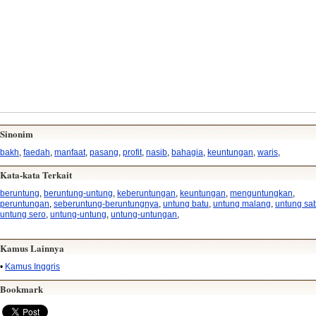
Sinonim
bakh
,
faedah
,
manfaat
,
pasang
,
profit
,
nasib
,
bahagia
,
keuntungan
,
waris
,
Kata-kata Terkait
beruntung
,
beruntung-untung
,
keberuntungan
,
keuntungan
,
menguntungkan
,
peruntungan
,
seberuntung-beruntungnya
,
untung batu
,
untung malang
,
untung sa
untung sero
,
untung-untung
,
untung-untungan
,
Kamus Lainnya
•
Kamus Inggris
Bookmark