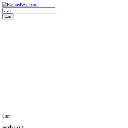
urun
verba
(v)