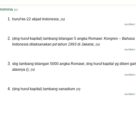
nomina
(n)
huruf ke-22 abjad Indonesia;
(n)
sumber:
(dng huruf kapital) lambang bilangan 5 angka Romawi:
Kongres -- Bahasa
Indonesia dilaksanakan pd tahun 1993 di Jakarta
;
(n)
sumber:
sbg lambang bilangan 5000 angka Romawi, dng huruf kapital yg diberi gari
atasnya ();
(n)
sumber:
(dng huruf kapital) lambang vanadium
(n)
sumber: