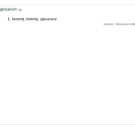
glosarium
(g)
kosong, lowong.
(glosarium)
sumber: Glosarium bpk