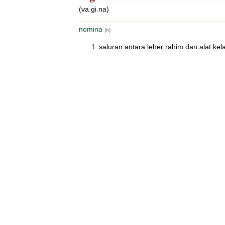
(va.gi.na)
nomina
(n)
saluran antara leher rahim dan alat k