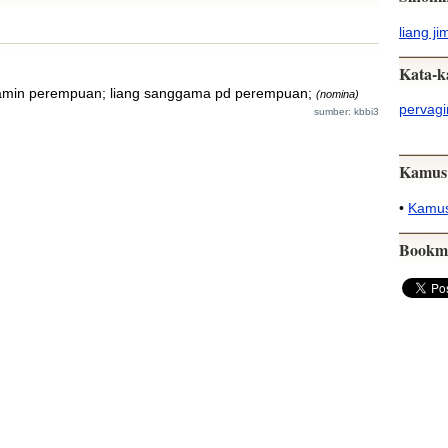
liang ji
Kata-k
elamin perempuan; liang sanggama pd perempuan;
(nomina)
pervag
sumber: kbbi3
Kamus
•
Kamus
Bookm