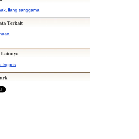
mak
,
liang sanggama
,
ata Terkait
inaan
,
 Lainnya
 Inggris
ark