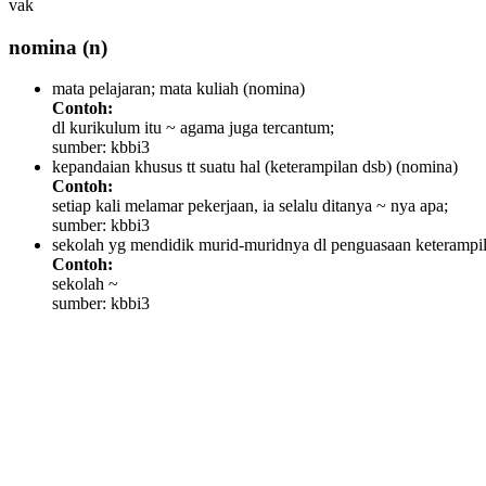
vak
nomina
(n)
mata pelajaran; mata kuliah
(nomina)
Contoh:
dl kurikulum itu ~ agama juga tercantum;
sumber: kbbi3
kepandaian khusus tt suatu hal (keterampilan dsb)
(nomina)
Contoh:
setiap kali melamar pekerjaan, ia selalu ditanya ~ nya apa;
sumber: kbbi3
sekolah yg mendidik murid-muridnya dl penguasaan keterampil
Contoh:
sekolah ~
sumber: kbbi3