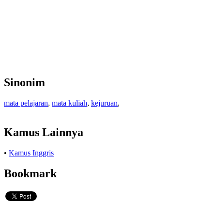
Sinonim
mata pelajaran
,
mata kuliah
,
kejuruan
,
Kamus Lainnya
•
Kamus Inggris
Bookmark