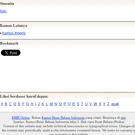
Sinonim
hari
,
Kamus Lainnya
•
Kamus Inggris
Bookmark
Lihat berdasar huruf depan:
A
B
C
D
E
F
G
H
I
J
K
L
M
N
O
P
Q
R
S
T
U
V
W
X
Y
Z
acak
KBBI Online
. Bukan
Kamus Besar Bahasa Indonesia
yang resmi. Resminya di
sini
.
Sumber: Kamus Besar Bahasa Indonesia edisi 3. Hak cipta Pusat Bahasa (Pusba).
Content of this website may include technical inaccuracies or typographical errors. Changes of
the content may periodically made to the information contained herein. We make no warranty t
any materials in this website.