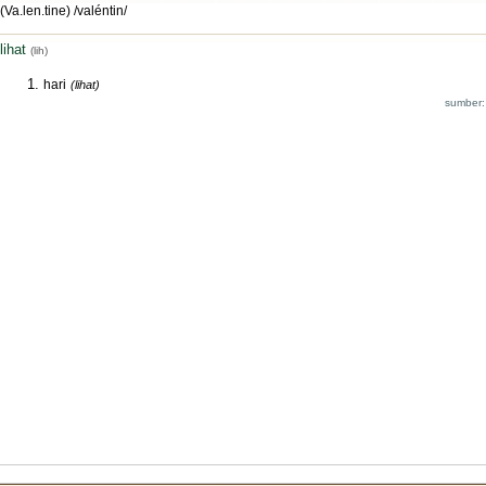
(Va.len.tine) /valéntin/
lihat
(lih)
hari
(lihat)
sumber: