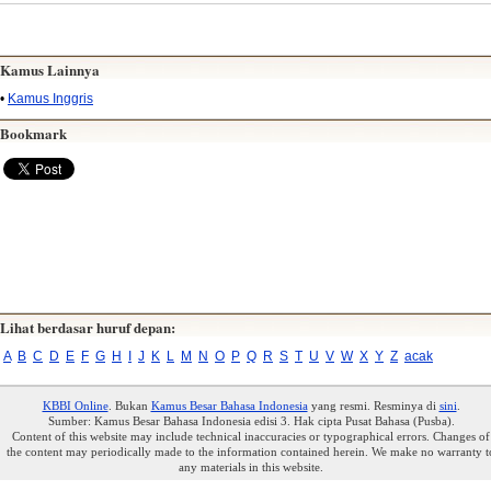
Kamus Lainnya
•
Kamus Inggris
Bookmark
Lihat berdasar huruf depan:
A
B
C
D
E
F
G
H
I
J
K
L
M
N
O
P
Q
R
S
T
U
V
W
X
Y
Z
acak
KBBI Online
. Bukan
Kamus Besar Bahasa Indonesia
yang resmi. Resminya di
sini
.
Sumber: Kamus Besar Bahasa Indonesia edisi 3. Hak cipta Pusat Bahasa (Pusba).
Content of this website may include technical inaccuracies or typographical errors. Changes of
the content may periodically made to the information contained herein. We make no warranty t
any materials in this website.