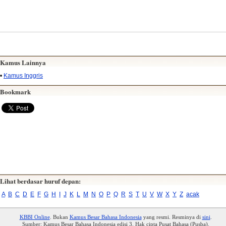
Kamus Lainnya
•
Kamus Inggris
Bookmark
Lihat berdasar huruf depan:
A
B
C
D
E
F
G
H
I
J
K
L
M
N
O
P
Q
R
S
T
U
V
W
X
Y
Z
acak
KBBI Online
. Bukan
Kamus Besar Bahasa Indonesia
yang resmi. Resminya di
sini
.
Sumber: Kamus Besar Bahasa Indonesia edisi 3. Hak cipta Pusat Bahasa (Pusba).