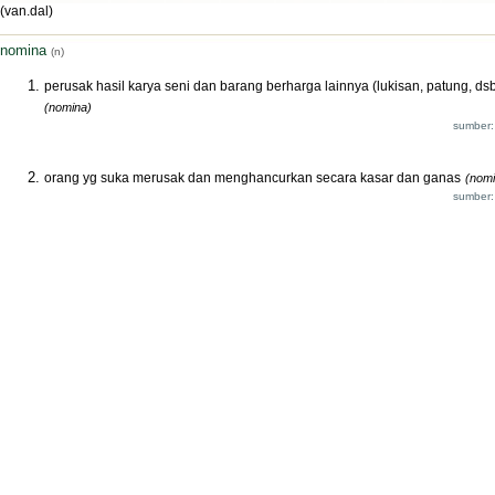
(van.dal)
nomina
(n)
perusak hasil karya seni dan barang berharga lainnya (lukisan, patung, dsb
(nomina)
sumber:
orang yg suka merusak dan menghancurkan secara kasar dan ganas
(nomi
sumber: