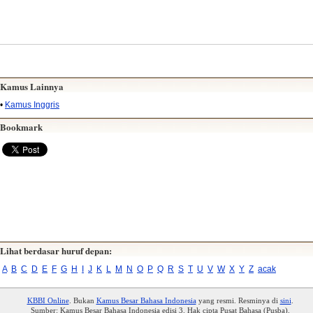
Kamus Lainnya
•
Kamus Inggris
Bookmark
Lihat berdasar huruf depan:
A
B
C
D
E
F
G
H
I
J
K
L
M
N
O
P
Q
R
S
T
U
V
W
X
Y
Z
acak
KBBI Online
. Bukan
Kamus Besar Bahasa Indonesia
yang resmi. Resminya di
sini
.
Sumber: Kamus Besar Bahasa Indonesia edisi 3. Hak cipta Pusat Bahasa (Pusba).