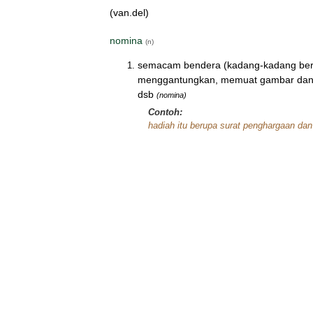
(van.del)
nomina
(n)
semacam bendera (kadang-kadang berumb
menggantungkan, memuat gambar dan t
dsb
(nomina)
Contoh:
hadiah itu berupa surat penghargaan da