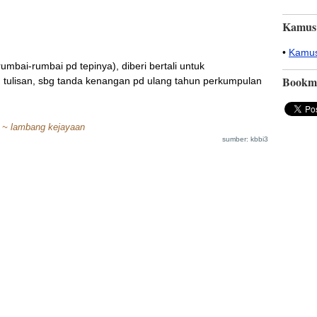
Kamus
•
Kamus
ai-rumbai pd tepinya), diberi bertali untuk
Bookm
ulisan, sbg tanda kenangan pd ulang tahun perkumpulan
n ~ lambang kejayaan
sumber: kbbi3