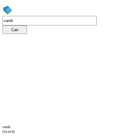
vanili
(va.ni.li)