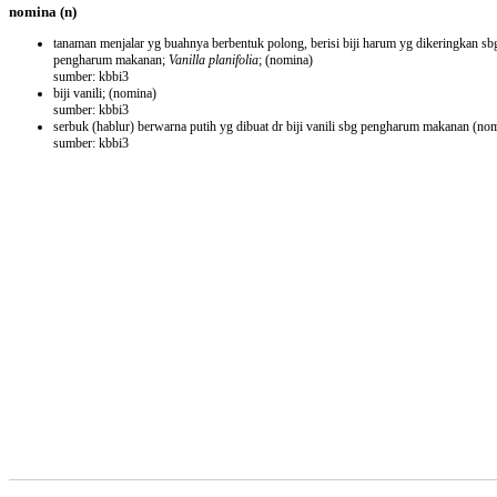
nomina
(n)
tanaman menjalar yg buahnya berbentuk polong, berisi biji harum yg dikeringkan sb
pengharum makanan;
Vanilla planifolia
;
(nomina)
sumber: kbbi3
biji vanili;
(nomina)
sumber: kbbi3
serbuk (hablur) berwarna putih yg dibuat dr biji vanili sbg pengharum makanan
(nom
sumber: kbbi3