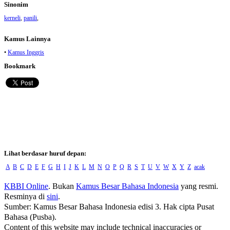
Sinonim
kerneli
,
panili
,
Kamus Lainnya
•
Kamus Inggris
Bookmark
Lihat berdasar huruf depan:
A
B
C
D
E
F
G
H
I
J
K
L
M
N
O
P
Q
R
S
T
U
V
W
X
Y
Z
acak
KBBI Online
. Bukan
Kamus Besar Bahasa Indonesia
yang resmi.
Resminya di
sini
.
Sumber: Kamus Besar Bahasa Indonesia edisi 3. Hak cipta Pusat
Bahasa (Pusba).
Content of this website may include technical inaccuracies or