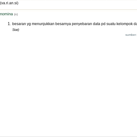
(va.ri.an.si)
nomina
(n)
besaran yg menunjukkan besarnya penyebaran data pd suatu kelompok d
Stat)
sumber: