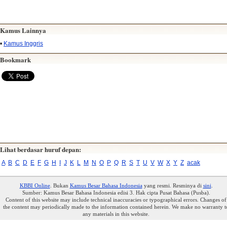
Kamus Lainnya
•
Kamus Inggris
Bookmark
Lihat berdasar huruf depan:
A
B
C
D
E
F
G
H
I
J
K
L
M
N
O
P
Q
R
S
T
U
V
W
X
Y
Z
acak
KBBI Online
. Bukan
Kamus Besar Bahasa Indonesia
yang resmi. Resminya di
sini
.
Sumber: Kamus Besar Bahasa Indonesia edisi 3. Hak cipta Pusat Bahasa (Pusba).
Content of this website may include technical inaccuracies or typographical errors. Changes of
the content may periodically made to the information contained herein. We make no warranty t
any materials in this website.