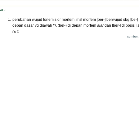
arti
perubahan wujud fonemis dr morfem, msl morfem [ber-] berwujud sbg [be-] 
depan dasar yg diawali /r/, (bel-) di depan morfem
ajar
dan [ber-] dl posisi l
(arti)
sumber: