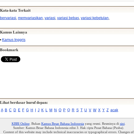
Kata-kata Terkait
bervariasi
,
memvariasikan
,
variasi
,
variasi bebas
,
variasi kebetulan
,
Kamus Lainnya
•
Kamus Inggris
Bookmark
Lihat berdasar huruf depan:
A
B
C
D
E
F
G
H
I
J
K
L
M
N
O
P
Q
R
S
T
U
V
W
X
Y
Z
acak
KBBI Online
. Bukan
Kamus Besar Bahasa Indonesia
yang resmi. Resminya di
sini
.
Sumber: Kamus Besar Bahasa Indonesia edisi 3. Hak cipta Pusat Bahasa (Pusba).
Content of this website may include technical inaccuracies or typographical errors. Changes of