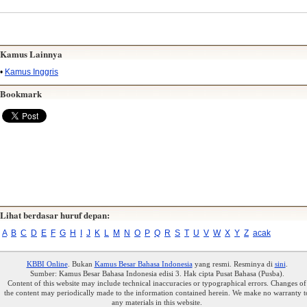
Kamus Lainnya
•
Kamus Inggris
Bookmark
Lihat berdasar huruf depan:
A
B
C
D
E
F
G
H
I
J
K
L
M
N
O
P
Q
R
S
T
U
V
W
X
Y
Z
acak
KBBI Online
. Bukan
Kamus Besar Bahasa Indonesia
yang resmi. Resminya di
sini
.
Sumber: Kamus Besar Bahasa Indonesia edisi 3. Hak cipta Pusat Bahasa (Pusba).
Content of this website may include technical inaccuracies or typographical errors. Changes of
the content may periodically made to the information contained herein. We make no warranty t
any materials in this website.