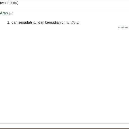
(wa.bak.du)
Arab
(ar)
dan sesudah itu; dan kemudian dr itu;
(Ar p)
sumber: