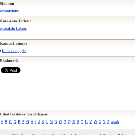
Sinonim
wabakdahu
,
Kata-kata Terkait
wabakdu kalam
,
Kamus Lainnya
•
Kamus Inggris
Bookmark
Lihat berdasar huruf depan:
A
B
C
D
E
F
G
H
I
J
K
L
M
N
O
P
Q
R
S
T
U
V
W
X
Y
Z
acak