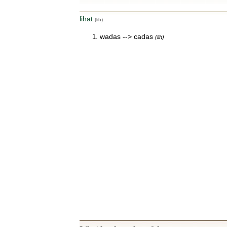
lihat
(lih)
wadas --> cadas
(lih)