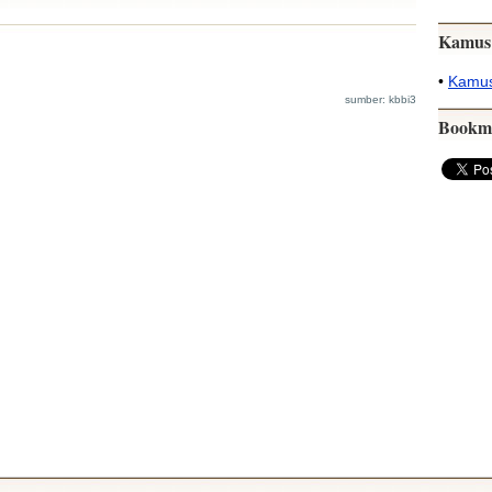
Kamus
•
Kamus
sumber: kbbi3
Bookm