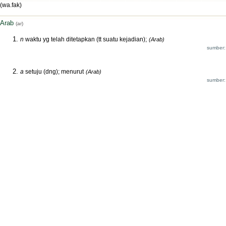
(wa.fak)
Arab
(ar)
n
waktu yg telah ditetapkan (tt suatu kejadian);
(Arab)
sumber:
a
setuju (dng); menurut
(Arab)
sumber: