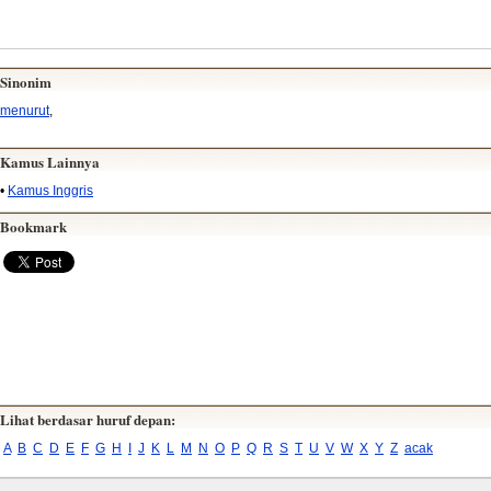
Sinonim
menurut
,
Kamus Lainnya
•
Kamus Inggris
Bookmark
Lihat berdasar huruf depan:
A
B
C
D
E
F
G
H
I
J
K
L
M
N
O
P
Q
R
S
T
U
V
W
X
Y
Z
acak