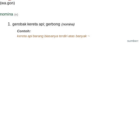
(wa.gon)
nomina
(n)
gerobak kereta api; gerbong
(nomina)
Contoh:
kereta api barang biasanya terdiri atas banyak ~
sumber: