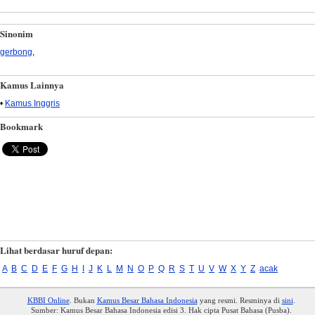
Sinonim
gerbong
,
Kamus Lainnya
•
Kamus Inggris
Bookmark
Lihat berdasar huruf depan:
A
B
C
D
E
F
G
H
I
J
K
L
M
N
O
P
Q
R
S
T
U
V
W
X
Y
Z
acak
KBBI Online
. Bukan
Kamus Besar Bahasa Indonesia
yang resmi. Resminya di
sini
.
Sumber: Kamus Besar Bahasa Indonesia edisi 3. Hak cipta Pusat Bahasa (Pusba).