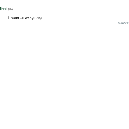
lihat
(lih)
wahi --> wahyu
(lih)
sumber: