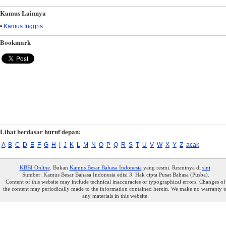
Kamus Lainnya
•
Kamus Inggris
Bookmark
Lihat berdasar huruf depan:
A
B
C
D
E
F
G
H
I
J
K
L
M
N
O
P
Q
R
S
T
U
V
W
X
Y
Z
acak
KBBI Online
. Bukan
Kamus Besar Bahasa Indonesia
yang resmi. Resminya di
sini
.
Sumber: Kamus Besar Bahasa Indonesia edisi 3. Hak cipta Pusat Bahasa (Pusba).
Content of this website may include technical inaccuracies or typographical errors. Changes of
the content may periodically made to the information contained herein. We make no warranty t
any materials in this website.