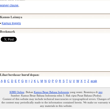
waiver clause
,
Kamus Lainnya
•
Kamus Inggris
Bookmark
Lihat berdasar huruf depan:
A
B
C
D
E
F
G
H
I
J
K
L
M
N
O
P
Q
R
S
T
U
V
W
X
Y
Z
acak
KBBI Online
. Bukan
Kamus Besar Bahasa Indonesia
yang resmi. Resminya di
sini
.
Sumber: Kamus Besar Bahasa Indonesia edisi 3. Hak cipta Pusat Bahasa (Pusba).
Content of this website may include technical inaccuracies or typographical errors. Changes of
the content may periodically made to the information contained herein. We make no warranty t
any materials in this website.