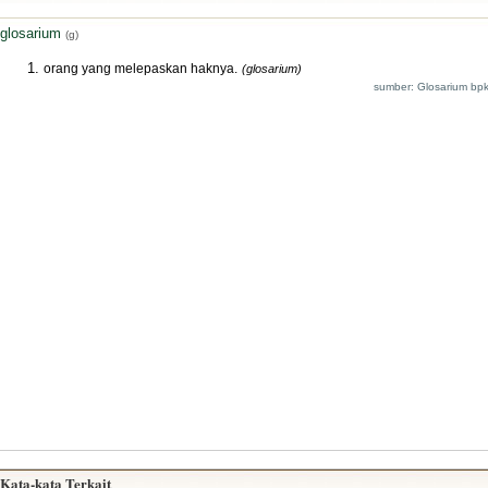
glosarium
(g)
orang yang melepaskan haknya.
(glosarium)
sumber: Glosarium bpk
Kata-kata Terkait