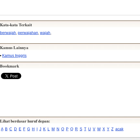
Kata-kata Terkait
berwajah
,
perwajahan
,
wajah
,
Kamus Lainnya
•
Kamus Inggris
Bookmark
Lihat berdasar huruf depan:
A
B
C
D
E
F
G
H
I
J
K
L
M
N
O
P
Q
R
S
T
U
V
W
X
Y
Z
acak