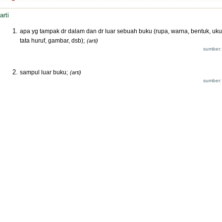
arti
apa yg tampak dr dalam dan dr luar sebuah buku (rupa, warna, bentuk, uku
tata huruf, gambar, dsb);
(arti)
sumber:
sampul luar buku;
(arti)
sumber: