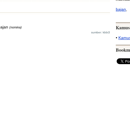
bajan
,
Kamus
ajan
(nomina)
sumber: kbbi3
•
Kamus
Bookm