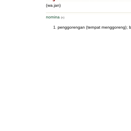
(wa.jan)
nomina
(n)
penggorengan (tempat menggoreng); b