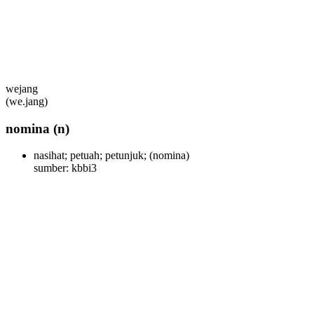
wejang
(we.jang)
nomina
(n)
nasihat; petuah; petunjuk;
(nomina)
sumber: kbbi3