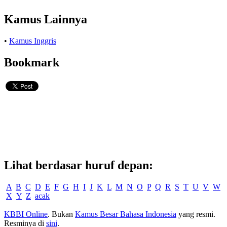
Kamus Lainnya
•
Kamus Inggris
Bookmark
Lihat berdasar huruf depan:
A
B
C
D
E
F
G
H
I
J
K
L
M
N
O
P
Q
R
S
T
U
V
W
X
Y
Z
acak
KBBI Online
. Bukan
Kamus Besar Bahasa Indonesia
yang resmi.
Resminya di
sini
.