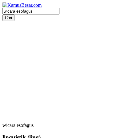
wicara esofagus
linguistik
(ling)