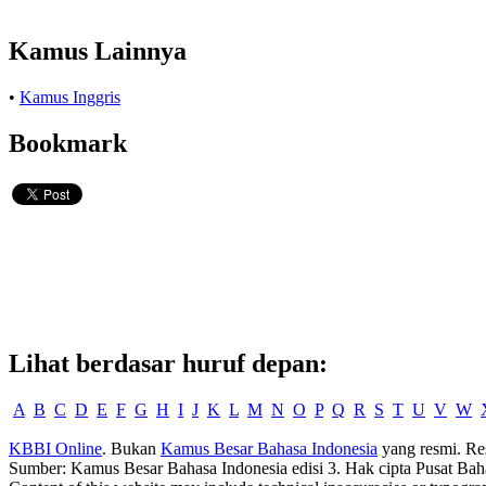
Kamus Lainnya
•
Kamus Inggris
Bookmark
Lihat berdasar huruf depan:
A
B
C
D
E
F
G
H
I
J
K
L
M
N
O
P
Q
R
S
T
U
V
W
KBBI Online
. Bukan
Kamus Besar Bahasa Indonesia
yang resmi. Re
Sumber: Kamus Besar Bahasa Indonesia edisi 3. Hak cipta Pusat Bah