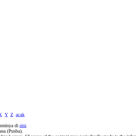
X
Y
Z
acak
sminya di
sini
.
asa (Pusba).