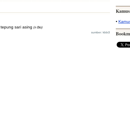
Kamus
•
Kamus
epung sari asing
(n Bio)
Bookm
sumber: kbbi3