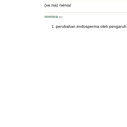
(xe.nia) /sénia/
nomina
(n)
perubahan endosperma oleh pengaruh t