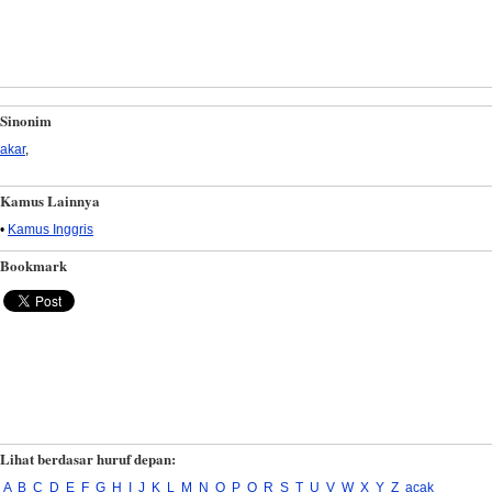
Sinonim
akar
,
Kamus Lainnya
•
Kamus Inggris
Bookmark
Lihat berdasar huruf depan:
A
B
C
D
E
F
G
H
I
J
K
L
M
N
O
P
Q
R
S
T
U
V
W
X
Y
Z
acak