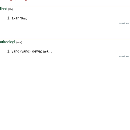
lihat
(lih)
akar
(lihat)
sumber:
arkeologi
(ark)
yang (yang), dewa;
(ark n)
sumber: