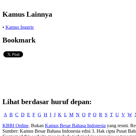
Kamus Lainnya
•
Kamus Inggris
Bookmark
Lihat berdasar huruf depan:
A
B
C
D
E
F
G
H
I
J
K
L
M
N
O
P
Q
R
S
T
U
V
W
KBBI Online
. Bukan
Kamus Besar Bahasa Indonesia
yang resmi. Re
Sumber: Kamus Besar Bahasa Indonesia edisi 3. Hak cipta Pusat Bah