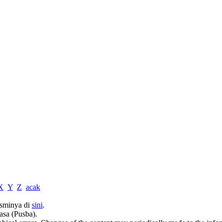
X
Y
Z
acak
sminya di
sini
.
asa (Pusba).