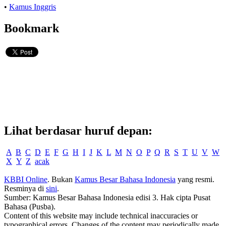
•
Kamus Inggris
Bookmark
Lihat berdasar huruf depan:
A
B
C
D
E
F
G
H
I
J
K
L
M
N
O
P
Q
R
S
T
U
V
W
X
Y
Z
acak
KBBI Online
. Bukan
Kamus Besar Bahasa Indonesia
yang resmi.
Resminya di
sini
.
Sumber: Kamus Besar Bahasa Indonesia edisi 3. Hak cipta Pusat
Bahasa (Pusba).
Content of this website may include technical inaccuracies or
typographical errors. Changes of the content may periodically made