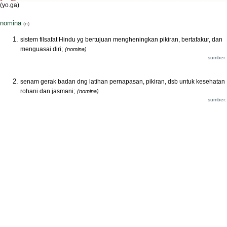
(yo.ga)
nomina
(n)
sistem filsafat Hindu yg bertujuan mengheningkan pikiran, bertafakur, dan
menguasai diri;
(nomina)
sumber:
senam gerak badan dng latihan pernapasan, pikiran, dsb untuk kesehatan
rohani dan jasmani;
(nomina)
sumber: