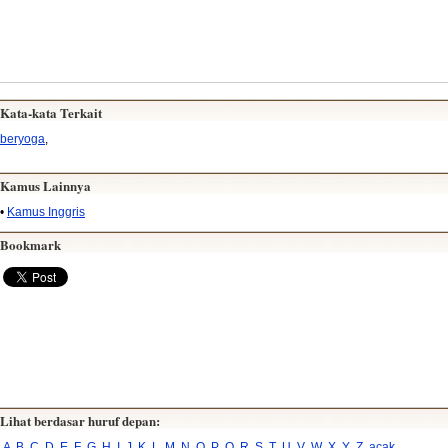
Kata-kata Terkait
beryoga
,
Kamus Lainnya
•
Kamus Inggris
Bookmark
Lihat berdasar huruf depan:
A
B
C
D
E
F
G
H
I
J
K
L
M
N
O
P
Q
R
S
T
U
V
W
X
Y
Z
acak