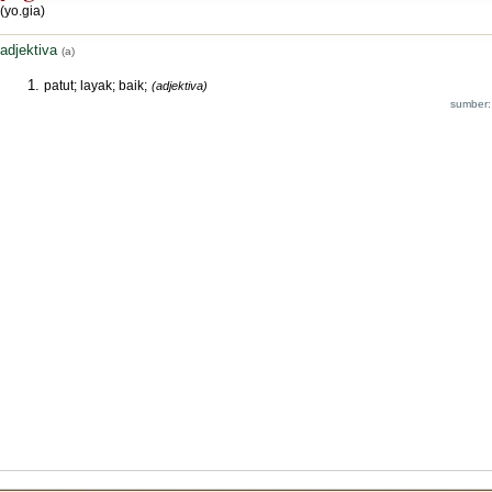
(yo.gia)
adjektiva
(a)
patut; layak; baik;
(adjektiva)
sumber: