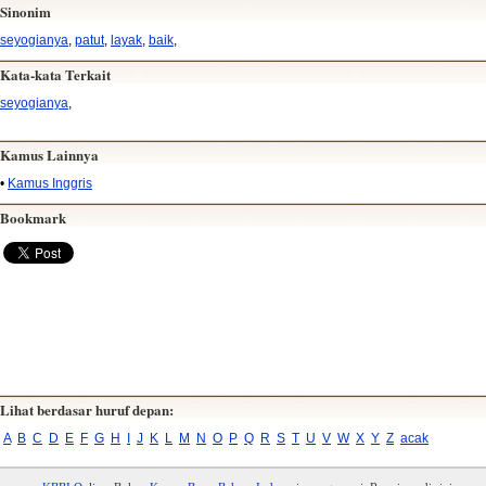
Sinonim
seyogianya
,
patut
,
layak
,
baik
,
Kata-kata Terkait
seyogianya
,
Kamus Lainnya
•
Kamus Inggris
Bookmark
Lihat berdasar huruf depan:
A
B
C
D
E
F
G
H
I
J
K
L
M
N
O
P
Q
R
S
T
U
V
W
X
Y
Z
acak