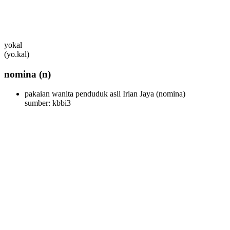
yokal
(yo.kal)
nomina
(n)
pakaian wanita penduduk asli Irian Jaya
(nomina)
sumber: kbbi3