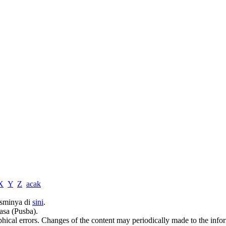
X
Y
Z
acak
sminya di
sini
.
asa (Pusba).
phical errors. Changes of the content may periodically made to the inf